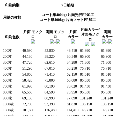
印刷納期
7日納期
コート紙400kg+片面光沢PP加工
用紙の種類
コート紙400kg+片面マットPP加工
片面カラー/
片面 モノク
両面 モノク
片面
両面
片面モノク
ロ
ロ
カラー
カラー
印刷色数
ロ
+
+
+
100枚
40,590
53,830
46,410
61,990
61,990
200枚
44,150
58,220
50,340
66,900
66,900
300枚
47,720
62,610
54,280
71,800
71,800
400枚
51,290
67,010
58,210
76,710
76,710
500枚
54,860
71,410
62,150
81,610
81,610
600枚
58,420
75,800
66,080
86,530
86,530
700枚
61,990
80,190
70,020
91,430
91,430
800枚
65,560
84,590
73,950
96,330
96,330
900枚
69,130
88,990
77,890
101,240
101,240
1000枚
72,700
93,390
81,830
106,150
106,150
1500枚
101,600
126,480
114,410
143,710
143,710