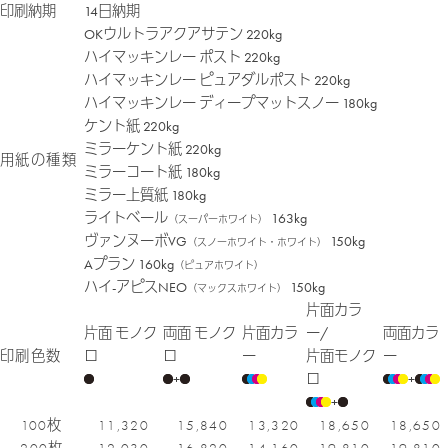
印刷納期
14日納期
OKウルトラアクアサテン 220kg
ハイマッキンレー ポスト 220kg
ハイマッキンレー ピュアダルポスト 220kg
ハイマッキンレー ディープマットスノー 180kg
ケント紙 220kg
ミラーケント紙 220kg
用紙の種類
ミラーコート紙 180kg
ミラー上質紙 180kg
ライトベール
163kg
（スーパーホワイト）
ヴァンヌーボVG
150kg
（スノーホワイト・ホワイト）
Aプラン 160kg
（ピュアホワイト）
ハイ-アピスNEO
150kg
（マックスホワイト）
片面カラ
片面 モノク
両面 モノク
片面カラ
ー/
両面カラ
印刷色数
ロ
ロ
ー
片面モノク
ー
+
ロ
+
+
100枚
11,320
15,840
13,320
18,650
18,650