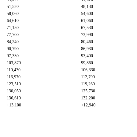
51,520
48,130
58,060
54,600
64,610
61,060
71,150
67,530
77,700
73,990
84,240
80,460
90,790
86,930
97,330
93,400
103,870
99,860
110,430
106,330
116,970
112,790
123,510
119,260
130,050
125,730
136,610
132,200
+13,100
+12,940