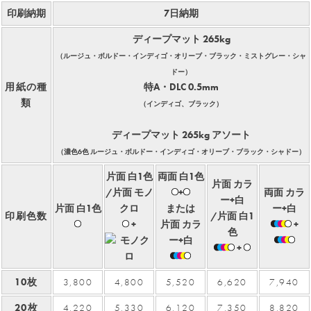
印刷納期
7日納期
ディープマット 265kg
（ルージュ・ボルドー・インディゴ・オリーブ・ブラック・ミストグレー・シャ
ドー）
用紙の種
特A・DLC 0.5mm
類
（インディゴ、ブラック）
ディープマット 265kg
アソート
（
濃色6色
ルージュ・ボルドー・インディゴ・オリーブ・ブラック・シャドー）
片面 白1色
両面 白1色
片面 カラ
/片面 モノ
+
両面 カラ
ー+白
片面 白1色
クロ
または
ー+白
印刷色数
/片面 白1
+
片面 カラ
+
色
ー+白
+
10枚
3,800
4,800
5,520
6,620
7,940
20枚
4,220
5,330
6,120
7,350
8,820