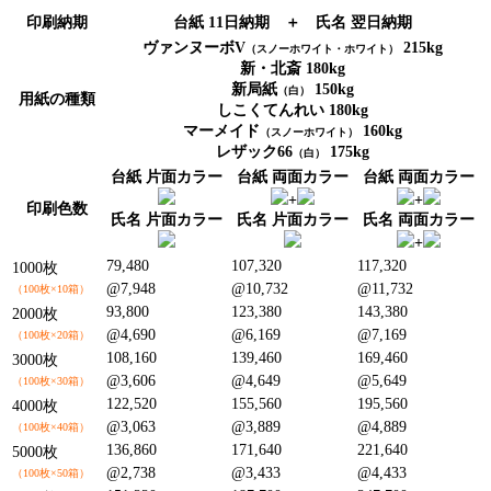
印刷納期
台紙
11日納期 ＋
氏名
翌日納期
ヴァンヌーボV
215kg
（スノーホワイト・ホワイト）
新・北斎 180kg
新局紙
150kg
（白）
用紙の種類
しこくてんれい 180kg
マーメイド
160kg
（スノーホワイト）
レザック66
175kg
（白）
台紙
片面カラー
台紙
両面カラー
台紙
両面カラー
+
+
印刷色数
氏名
片面カラー
氏名
片面カラー
氏名
両面カラー
+
79,480
107,320
117,320
1000枚
@7,948
@10,732
@11,732
（100枚×10箱）
93,800
123,380
143,380
2000枚
@4,690
@6,169
@7,169
（100枚×20箱）
108,160
139,460
169,460
3000枚
@3,606
@4,649
@5,649
（100枚×30箱）
122,520
155,560
195,560
4000枚
@3,063
@3,889
@4,889
（100枚×40箱）
136,860
171,640
221,640
5000枚
@2,738
@3,433
@4,433
（100枚×50箱）