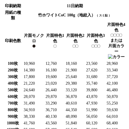
印刷納期
11日納期
用紙の種
竹ホワイトCoC 100g（地紋入）
（
スミ貼
）
類
片面特色4
色
片面モノク
片面特色1
片面特色2
片面特色3
または
印刷色数
ロ
色
色
色
片面カラ
ー
100枚
10,960
12,760
18,160
23,560
28,960
200枚
14,380
16,180
21,900
27,620
33,340
300枚
17,800
19,600
25,640
31,680
37,720
400枚
21,220
23,020
29,380
35,740
42,100
500枚
24,640
26,440
33,120
39,800
46,480
600枚
28,070
29,870
36,870
43,870
50,870
700枚
31,490
33,290
40,610
47,930
55,250
800枚
34,910
36,710
44,350
51,990
59,630
900枚
38,330
40,130
48,090
56,050
64,010
1000枚
41,760
43,560
51,840
60,120
68,400