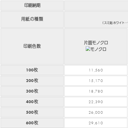
印刷納期
用紙の種類
（
スミ貼
ホワイト・
片面モノクロ
印刷色数
100枚
11,560
200枚
15,170
300枚
18,780
400枚
22,390
500枚
26,000
600枚
29,610