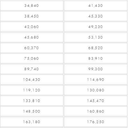
34,840
41,430
38,450
45,330
42,060
49,230
45,680
53,130
60,370
68,520
75,060
83,910
89,740
99,300
104,430
114,690
119,120
130,080
133,810
145,470
148,500
160,860
163,180
176,250