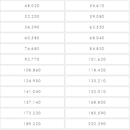
48,020
54,610
52,200
59,080
56,390
63,550
60,580
68,040
76,680
84,830
92,770
101,620
108,860
118,420
124,950
135,210
141,040
152,010
157,140
168,800
173,230
185,590
189,320
202,390